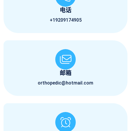
电话
+19209174905
邮箱
orthopedic@hotmail.com