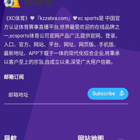
《XC体育》💖『kzzebra.com』💖xc sports是 中国官
方认证体育赛事直播平台,世界最受欢迎的在线品牌之
一,xcsports体育公司官网产品广泛,提供官网、登录、
入口、官方、网站、平台、网址、网页版、手机版、
最新地址、APP下载于一体的现代化综合企业,将秉承
以客户至上的宗旨,自成立以来,深受广大用户信赖。
邮箱订阅
Subscribe
导航
网站地图